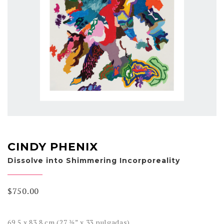
CINDY PHENIX
Dissolve into Shimmering Incorporeality
$
750.00
69,5 x 83,8 cm (27 ⅜” x 33 pulgadas)