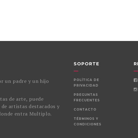
SOPORTE
R
r un padre y un hijo
POLÍTICA DE
PRIVACIDAD
PREGUNTAS
tas de arte, puede
FRECUENTES
 de artistas destacados y
CONTACTO
donde entra Multiplo.
TÉRMINOS Y
CONDICIONES