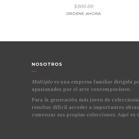
$
800.00
ORDENE AHORA
NOSOTROS
Multiplo
es una empresa familiar dirigida po
apasionados por el arte contemporáneo.
Para la generación más joven de coleccionis
resultar difícil acceder a importantes obras
comenzar sus propias colecciones. Aquí es 