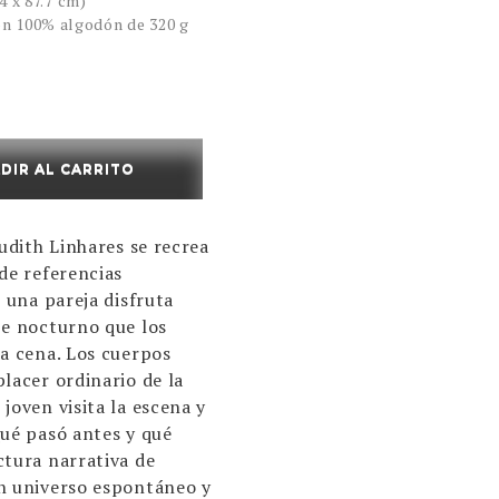
74 x 87.7 cm)
n 100% algodón de 320 g
DIR AL CARRITO
Judith Linhares se recrea
de referencias
, una pareja disfruta
je nocturno que los
la cena. Los cuerpos
lacer ordinario de la
joven visita la escena y
Qué pasó antes y qué
ctura narrativa de
n universo espontáneo y