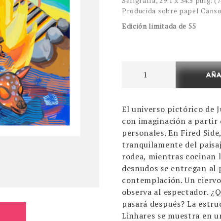
Serigrafía, 29.1 x 34.5 pulg. (
Producida sobre papel Canso
Edición limitada de 55
Fire
AÑA
Side
cantidad
El universo pictórico de 
con imaginación a partir 
personales. En Fired Side
tranquilamente del paisa
rodea, mientras cocinan 
desnudos se entregan al p
contemplación. Un ciervo 
observa al espectador. ¿
pasará después? La estru
Linhares se muestra en u