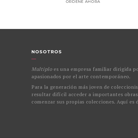
ORDENE AHORA
NOSOTROS
Multiplo
es una empresa familiar dirigida po
apasionados por el arte contemporáneo.
Para la generación más joven de coleccionis
resultar difícil acceder a importantes obras
comenzar sus propias colecciones. Aquí es 