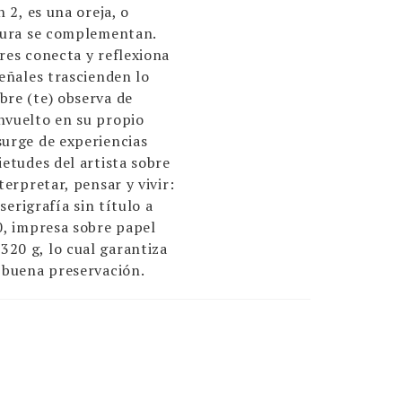
n 2, es una oreja, o
igura se complementan.
res conecta y reflexiona
señales trascienden lo
bre (te) observa de
nvuelto en su propio
surge de experiencias
ietudes del artista sobre
terpretar, pensar y vivir:
 serigrafía sin título a
0, impresa sobre papel
20 g, lo cual garantiza
y buena preservación.