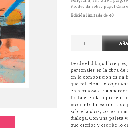
Serigrafía, 38.7 x 29.1 pulg. (
Producida sobre papel Canso
Edición limitada de 40
Between
AÑA
The
Flowers
Desde el dibujo libre y 
cantidad
personajes en la obra de 
en la composición es un 
que relaciona lo objetivo 
en hermosas transparenci
fortalecen la representac
mediante la escritura de
sobre la obra, como un me
dialoga. Con una paleta v
que escribe y escribe lo q