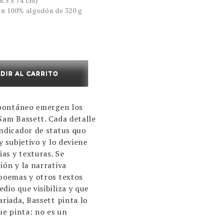
98.5 x 74 cm)
n 100% algodón de 320 g
DIR AL CARRITO
espontáneo emergen los
Sam Bassett. Cada detalle
indicador de status quo
y subjetivo y lo deviene
as y texturas. Se
ión y la narrativa
 poemas y otros textos
dio que visibiliza y que
ariada, Bassett pinta lo
ue pinta: no es un