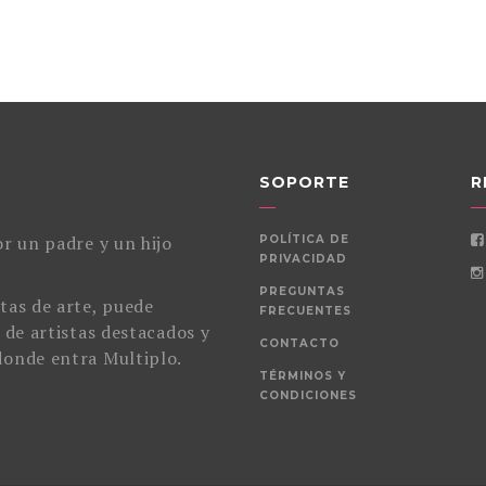
SOPORTE
R
r un padre y un hijo
POLÍTICA DE
PRIVACIDAD
PREGUNTAS
tas de arte, puede
FRECUENTES
 de artistas destacados y
CONTACTO
donde entra Multiplo.
TÉRMINOS Y
CONDICIONES