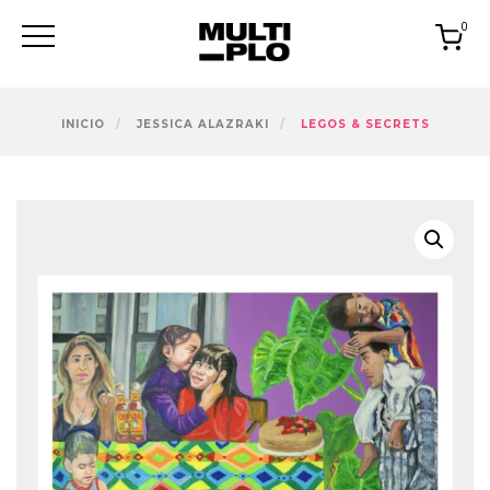
Skip
0
to
content
INICIO
JESSICA ALAZRAKI
LEGOS & SECRETS